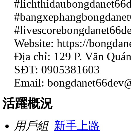
#lichthidaubongdanet66
#bangxephangbongdanet
#livescorebongdanet66d
Website: https://bongdan
Địa chỉ: 129 P. Văn Quá
SĐT: 0905381603
Email:
bongdanet66dev
活躍概況
用戶組
新手上路