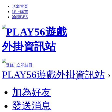
形象首頁
線上購買
論壇
BBS
登錄
|
立即註冊
PLAY56遊戲外掛資訊站
›
加為好友
發送消息