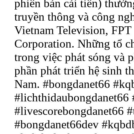
phiên bản cải tiến) thườ
truyền thông và công ngh
Vietnam Television, FPT
Corporation. Những tổ ch
trong việc phát sóng và 
phần phát triển hệ sinh t
Nam. #bongdanet66 #kq
#lichthidaubongdanet66
#livescorebongdanet66 
#bongdanet66dev #kqbd