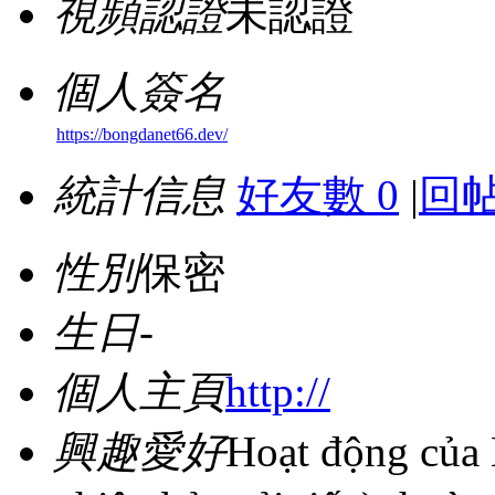
視頻認證
未認證
個人簽名
https://bongdanet66.dev/
統計信息
好友數 0
|
回帖
性別
保密
生日
-
個人主頁
http://
興趣愛好
Hoạt động củ