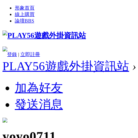
形象首頁
線上購買
論壇
BBS
登錄
|
立即註冊
PLAY56遊戲外掛資訊站
›
加為好友
發送消息
yoyo0711