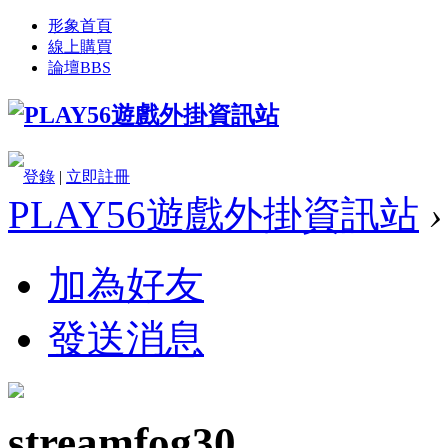
形象首頁
線上購買
論壇
BBS
登錄
|
立即註冊
PLAY56遊戲外掛資訊站
›
加為好友
發送消息
streamfog30