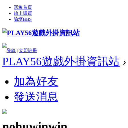
形象首頁
線上購買
論壇
BBS
登錄
|
立即註冊
PLAY56遊戲外掛資訊站
›
加為好友
發送消息
nohuwinwin