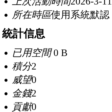
上次活動時間
2026-3-11
所在時區
使用系統默認
統計信息
已用空間
0 B
積分
2
威望
0
金錢
2
貢獻
0