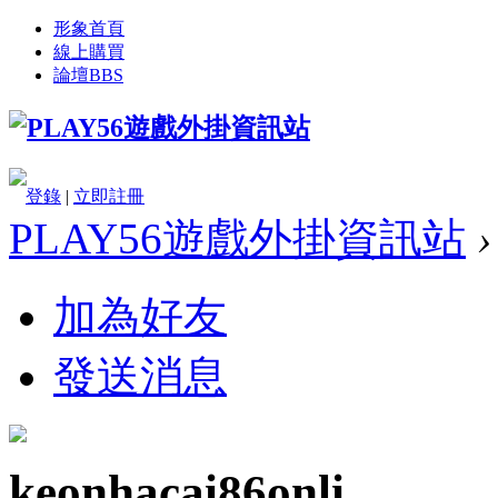
形象首頁
線上購買
論壇
BBS
登錄
|
立即註冊
PLAY56遊戲外掛資訊站
›
加為好友
發送消息
keonhacai86onli