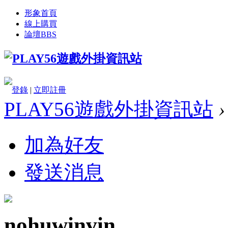
形象首頁
線上購買
論壇
BBS
登錄
|
立即註冊
PLAY56遊戲外掛資訊站
›
加為好友
發送消息
nohuwinvin