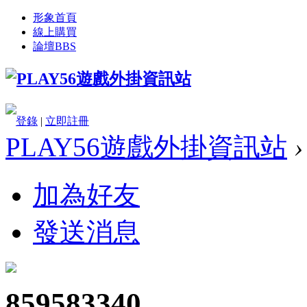
形象首頁
線上購買
論壇
BBS
登錄
|
立即註冊
PLAY56遊戲外掛資訊站
›
加為好友
發送消息
859583340