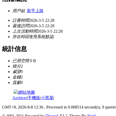
用戶組
新手上路
註冊時間
2026-3-5 22:28
最後訪問
2026-3-5 22:28
上次活動時間
2026-3-5 22:28
所在時區
使用系統默認
統計信息
已用空間
0 B
積分
2
威望
0
金錢
2
貢獻
0
|
網站地圖
Archiver
|
手機版
|
小黑屋
|
GMT+8, 2026-8-8 12:36
, Processed in 0.008514 second(s), 9 queries
© 2001-2011 Powered by
Discuz!
X3.2
. Theme By
Yeei!