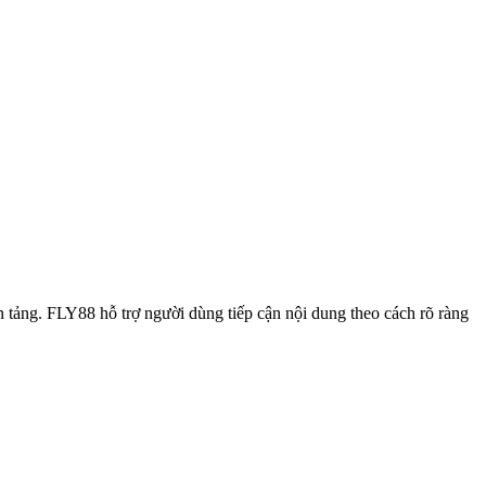
ền tảng. FLY88 hỗ trợ người dùng tiếp cận nội dung theo cách rõ ràng