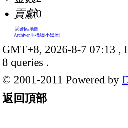
貢獻
0
|
網站地圖
Archiver
|
手機版
|
小黑屋
|
GMT+8, 2026-8-7 07:13
, 
8 queries .
© 2001-2011 Powered by
D
返回頂部