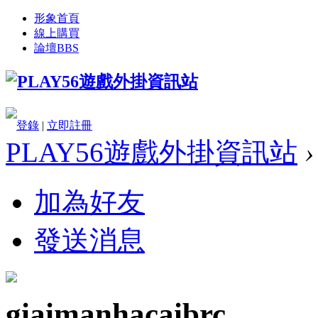
形象首頁
線上購買
論壇
BBS
登錄
|
立即註冊
PLAY56遊戲外掛資訊站
›
加為好友
發送消息
giaimanhacaibrc