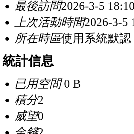
最後訪問
2026-3-5 18:1
上次活動時間
2026-3-5 
所在時區
使用系統默認
統計信息
已用空間
0 B
積分
2
威望
0
金錢
2