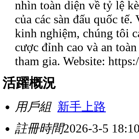
nhìn toàn diện về tỷ lệ 
của các sàn đấu quốc tế.
kinh nghiệm, chúng tôi c
cược đỉnh cao và an toàn
tham gia. Website: https:
活躍概況
用戶組
新手上路
註冊時間
2026-3-5 18:1