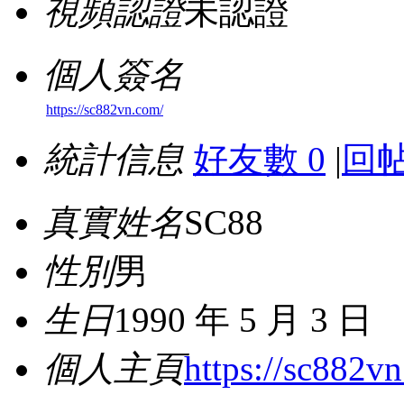
視頻認證
未認證
個人簽名
https://sc882vn.com/
統計信息
好友數 0
|
回帖
真實姓名
SC88
性別
男
生日
1990 年 5 月 3 日
個人主頁
https://sc882v