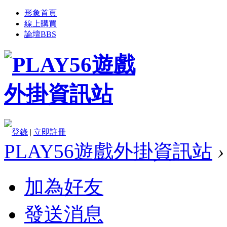
形象首頁
線上購買
論壇
BBS
登錄
|
立即註冊
PLAY56遊戲外掛資訊站
›
加為好友
發送消息