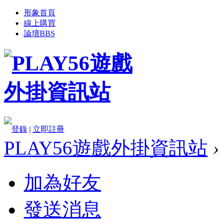
形象首頁
線上購買
論壇
BBS
登錄
|
立即註冊
PLAY56遊戲外掛資訊站
›
加為好友
發送消息