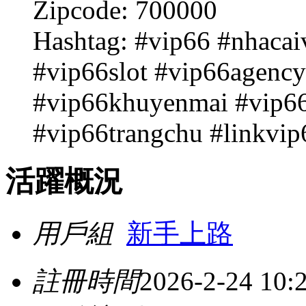
Zipcode: 700000
Hashtag: #vip66 #nhaca
#vip66slot #vip66agenc
#vip66khuyenmai #vip66
#vip66trangchu #linkvi
活躍概況
用戶組
新手上路
註冊時間
2026-2-24 10: