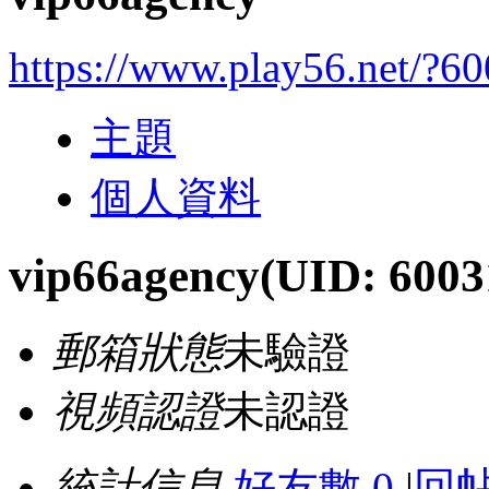
https://www.play56.net/?6
主題
個人資料
vip66agency
(UID: 6003
郵箱狀態
未驗證
視頻認證
未認證
統計信息
好友數 0
|
回帖