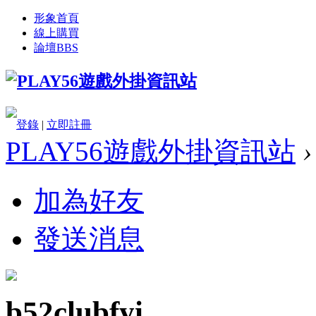
形象首頁
線上購買
論壇
BBS
登錄
|
立即註冊
PLAY56遊戲外掛資訊站
›
加為好友
發送消息
b52clubfyi