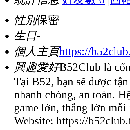
性別
保密
生日
-
個人主頁
https://b52club.
興趣愛好
B52Club là cổn
Tại B52, bạn sẽ được tận
nhanh chóng, an toàn. Hệ
game lớn, thắng lớn mỗi 
Website: https://b52club.