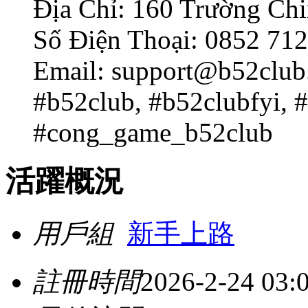
Địa Chỉ: 160 Trường Chi
Số Điện Thoại: 0852 71
Email:
support@b52club.
#b52club, #b52clubfyi, 
#cong_game_b52club
活躍概況
用戶組
新手上路
註冊時間
2026-2-24 03: