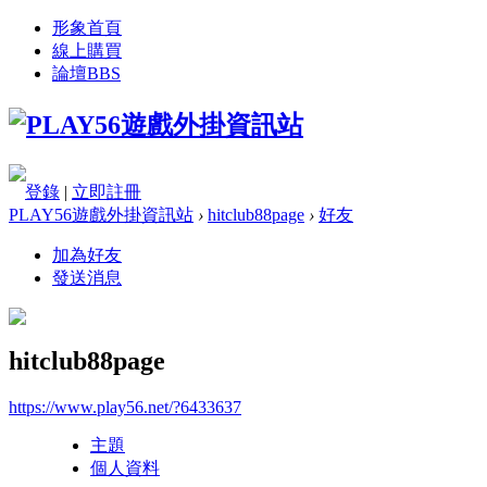
形象首頁
線上購買
論壇
BBS
登錄
|
立即註冊
PLAY56遊戲外掛資訊站
›
hitclub88page
›
好友
加為好友
發送消息
hitclub88page
https://www.play56.net/?6433637
主題
個人資料