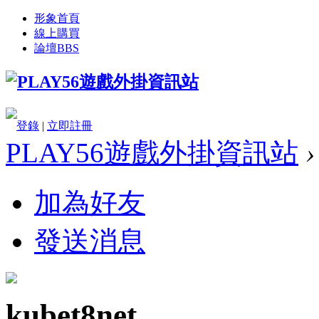
形象首頁
線上購買
論壇
BBS
登錄
|
立即註冊
PLAY56遊戲外掛資訊站
›
加為好友
發送消息
kubet8net