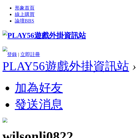
形象首頁
線上購買
論壇
BBS
登錄
|
立即註冊
PLAY56遊戲外掛資訊站
›
加為好友
發送消息
wilsonli0822