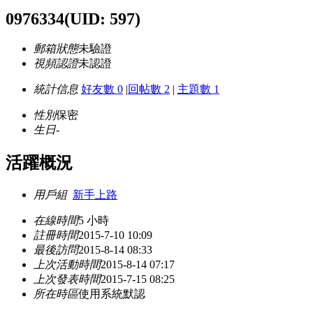
0976334
(UID: 597)
郵箱狀態
未驗證
視頻認證
未認證
統計信息
好友數 0
|
回帖數 2
|
主題數 1
性別
保密
生日
-
活躍概況
用戶組
新手上路
在線時間
5 小時
註冊時間
2015-7-10 10:09
最後訪問
2015-8-14 08:33
上次活動時間
2015-8-14 07:17
上次發表時間
2015-7-15 08:25
所在時區
使用系統默認