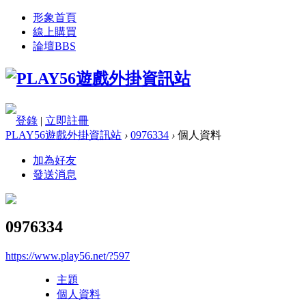
形象首頁
線上購買
論壇
BBS
登錄
|
立即註冊
PLAY56遊戲外掛資訊站
›
0976334
›
個人資料
加為好友
發送消息
0976334
https://www.play56.net/?597
主題
個人資料