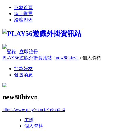
形象首頁
線上購買
論壇
BBS
登錄
|
立即註冊
PLAY56遊戲外掛資訊站
›
new88bizvn
›
個人資料
加為好友
發送消息
new88bizvn
https://www.play56.net/?5966054
主題
個人資料