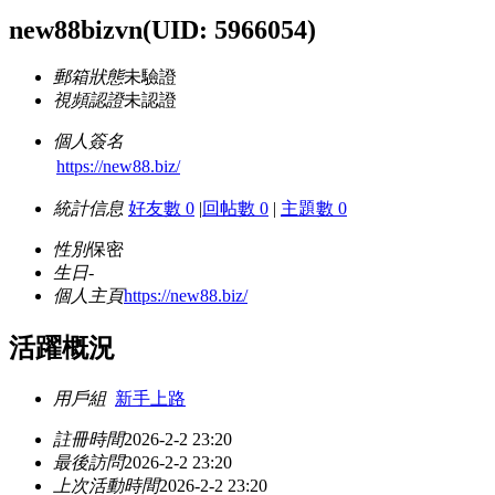
new88bizvn
(UID: 5966054)
郵箱狀態
未驗證
視頻認證
未認證
個人簽名
https://new88.biz/
統計信息
好友數 0
|
回帖數 0
|
主題數 0
性別
保密
生日
-
個人主頁
https://new88.biz/
活躍概況
用戶組
新手上路
註冊時間
2026-2-2 23:20
最後訪問
2026-2-2 23:20
上次活動時間
2026-2-2 23:20