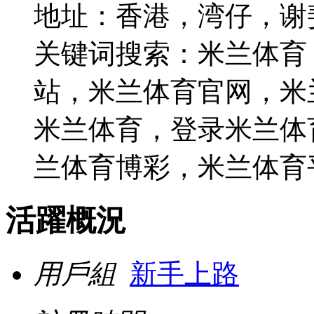
地址：香港，湾仔，谢
关键词搜索：米兰体育，米兰
站，米兰体育官网，米
米兰体育，登录米兰体育
兰体育博彩，米兰体育
活躍概況
用戶組
新手上路