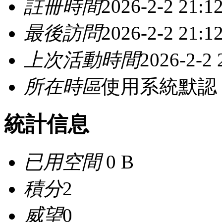
註冊時間
2026-2-2 21:1
最後訪問
2026-2-2 21:1
上次活動時間
2026-2-2 
所在時區
使用系統默認
統計信息
已用空間
0 B
積分
2
威望
0