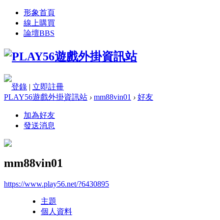
形象首頁
線上購買
論壇
BBS
登錄
|
立即註冊
PLAY56遊戲外掛資訊站
›
mm88vin01
›
好友
加為好友
發送消息
mm88vin01
https://www.play56.net/?6430895
主題
個人資料