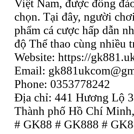
Việt Nam, được đông đảo 
chọn. Tại đây, người chơi
phẩm cá cược hấp dẫn như
độ Thể thao cùng nhiều tr
Website: https://gk881.u
Email:
gk881ukcom@gm
Phone: 0353778242
Địa chỉ: 441 Hương Lộ 3
Thành phố Hồ Chí Minh,
# GK88 # GK888 # GK8