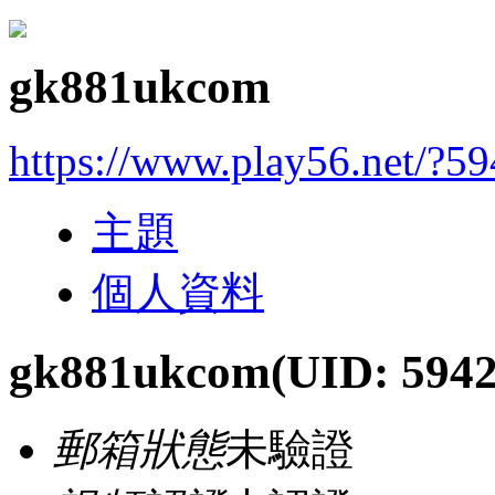
gk881ukcom
https://www.play56.net/?5
主題
個人資料
gk881ukcom
(UID: 5942
郵箱狀態
未驗證