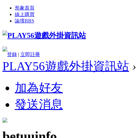
形象首頁
線上購買
論壇
BBS
登錄
|
立即註冊
PLAY56遊戲外掛資訊站
›
加為好友
發送消息
betuuinfo