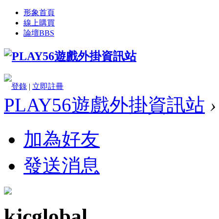
形象首頁
線上購買
論壇
BBS
登錄
|
立即註冊
PLAY56遊戲外掛資訊站
›
加為好友
發送消息
kjcglobal