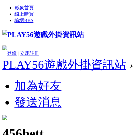
形象首頁
線上購買
論壇
BBS
登錄
|
立即註冊
PLAY56遊戲外掛資訊站
›
加為好友
發送消息
456bett