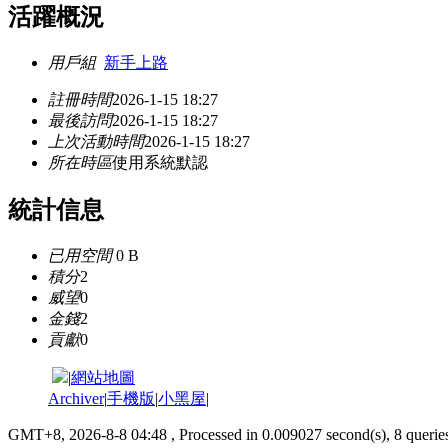
活躍概況
用戶組
新手上路
註冊時間
2026-1-15 18:27
最後訪問
2026-1-15 18:27
上次活動時間
2026-1-15 18:27
所在時區
使用系統默認
統計信息
已用空間
0 B
積分
2
威望
0
金錢
2
貢獻
0
|
網站地圖
Archiver
|
手機版
|
小黑屋
|
GMT+8, 2026-8-8 04:48
, Processed in 0.009027 second(s), 8 queries