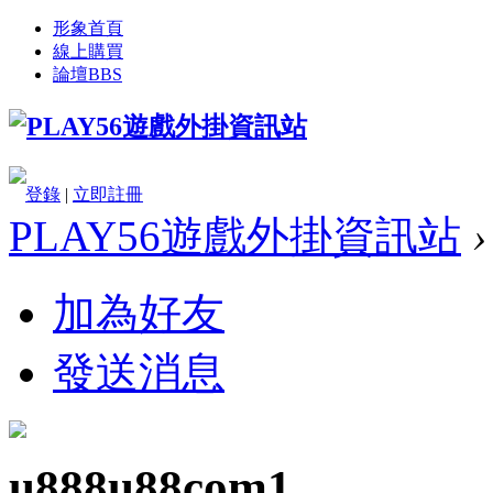
形象首頁
線上購買
論壇
BBS
登錄
|
立即註冊
PLAY56遊戲外掛資訊站
›
加為好友
發送消息
u888u88com1