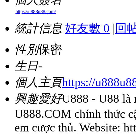
https://u888u88.com/
統計信息
好友數 0
|
回帖
性別
保密
生日
-
個人主頁
https://u888u8
興趣愛好
U888 - U88 là n
U888.COM chính thức cậ
em cược thủ. Website: ht