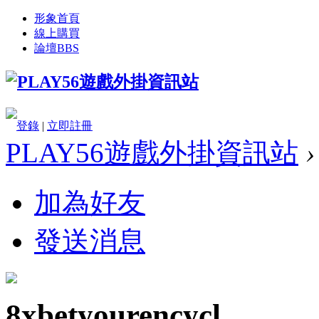
形象首頁
線上購買
論壇
BBS
登錄
|
立即註冊
PLAY56遊戲外掛資訊站
›
加為好友
發送消息
8xbetyourencycl