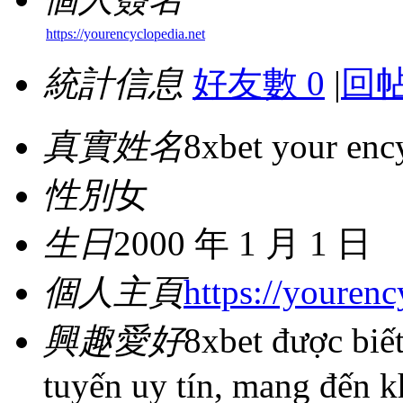
https://yourencyclopedia.net
統計信息
好友數 0
|
回帖
真實姓名
8xbet your enc
性別
女
生日
2000 年 1 月 1 日
個人主頁
https://yourenc
興趣愛好
8xbet được biết
tuyến uy tín, mang đến kh