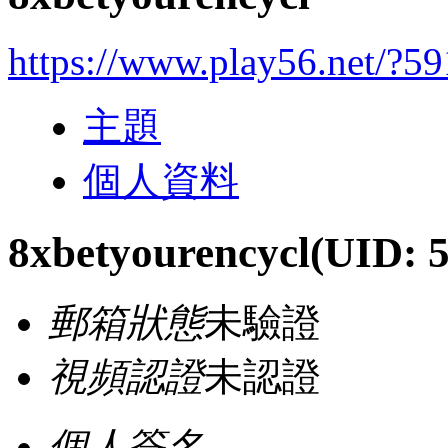
https://www.play56.net/?5
主題
個人資料
8xbetyourencycl
(UID: 
郵箱狀態
未驗證
視頻認證
未認證
個人簽名