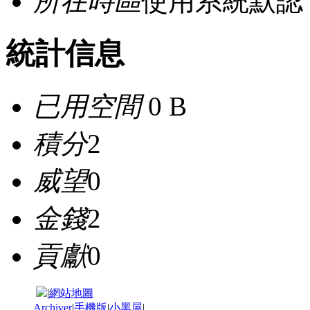
所在時區
使用系統默認
統計信息
已用空間
0 B
積分
2
威望
0
金錢
2
貢獻
0
|
網站地圖
Archiver
|
手機版
|
小黑屋
|