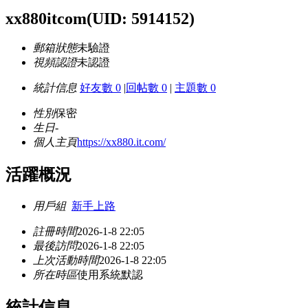
xx880itcom
(UID: 5914152)
郵箱狀態
未驗證
視頻認證
未認證
統計信息
好友數 0
|
回帖數 0
|
主題數 0
性別
保密
生日
-
個人主頁
https://xx880.it.com/
活躍概況
用戶組
新手上路
註冊時間
2026-1-8 22:05
最後訪問
2026-1-8 22:05
上次活動時間
2026-1-8 22:05
所在時區
使用系統默認
統計信息