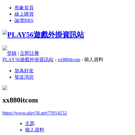
形象首頁
線上購買
論壇
BBS
登錄
|
立即註冊
PLAY56遊戲外掛資訊站
›
xx880itcom
›
個人資料
加為好友
發送消息
xx880itcom
https://www.play56.net/?5914152
主題
個人資料