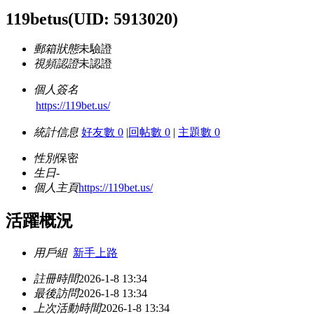
119betus
(UID: 5913020)
郵箱狀態
未驗證
視頻認證
未認證
個人簽名
https://119bet.us/
統計信息
好友數 0
|
回帖數 0
|
主題數 0
性別
保密
生日
-
個人主頁
https://119bet.us/
活躍概況
用戶組
新手上路
註冊時間
2026-1-8 13:34
最後訪問
2026-1-8 13:34
上次活動時間
2026-1-8 13:34