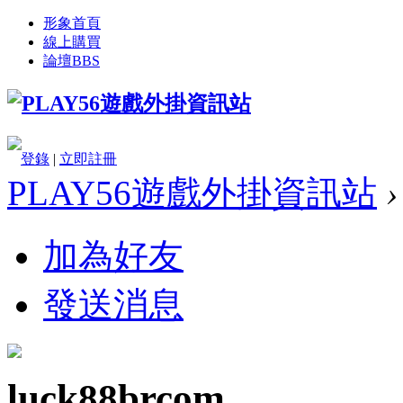
形象首頁
線上購買
論壇
BBS
登錄
|
立即註冊
PLAY56遊戲外掛資訊站
›
加為好友
發送消息
luck88brcom