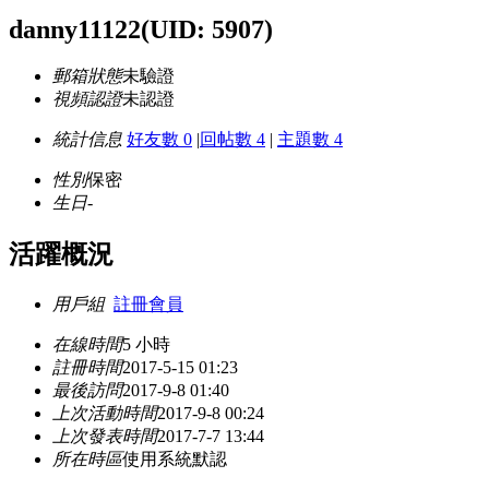
danny11122
(UID: 5907)
郵箱狀態
未驗證
視頻認證
未認證
統計信息
好友數 0
|
回帖數 4
|
主題數 4
性別
保密
生日
-
活躍概況
用戶組
註冊會員
在線時間
5 小時
註冊時間
2017-5-15 01:23
最後訪問
2017-9-8 01:40
上次活動時間
2017-9-8 00:24
上次發表時間
2017-7-7 13:44
所在時區
使用系統默認