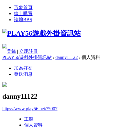
形象首頁
線上購買
論壇
BBS
登錄
|
立即註冊
PLAY56遊戲外掛資訊站
›
danny11122
›
個人資料
加為好友
發送消息
danny11122
https://www.play56.net/?5907
主題
個人資料