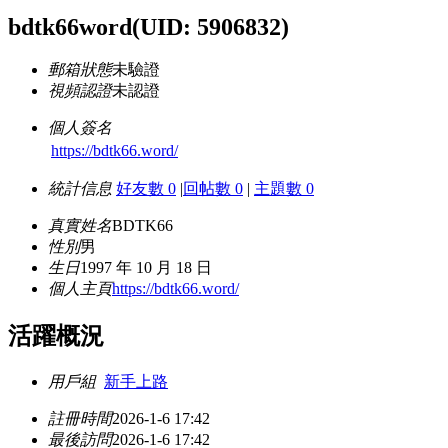
bdtk66word
(UID: 5906832)
郵箱狀態
未驗證
視頻認證
未認證
個人簽名
https://bdtk66.word/
統計信息
好友數 0
|
回帖數 0
|
主題數 0
真實姓名
BDTK66
性別
男
生日
1997 年 10 月 18 日
個人主頁
https://bdtk66.word/
活躍概況
用戶組
新手上路
註冊時間
2026-1-6 17:42
最後訪問
2026-1-6 17:42