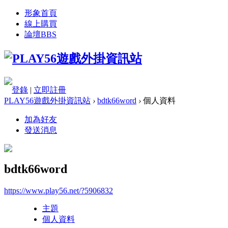
形象首頁
線上購買
論壇
BBS
登錄
|
立即註冊
PLAY56遊戲外掛資訊站
›
bdtk66word
›
個人資料
加為好友
發送消息
bdtk66word
https://www.play56.net/?5906832
主題
個人資料