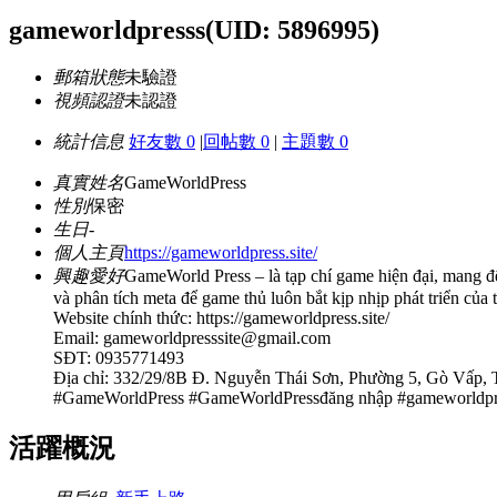
gameworldpresss
(UID: 5896995)
郵箱狀態
未驗證
視頻認證
未認證
統計信息
好友數 0
|
回帖數 0
|
主題數 0
真實姓名
GameWorldPress
性別
保密
生日
-
個人主頁
https://gameworldpress.site/
興趣愛好
GameWorld Press – là tạp chí game hiện đại, mang đến
và phân tích meta để game thủ luôn bắt kịp nhịp phát triển của 
Website chính thức: https://gameworldpress.site/
Email:
gameworldpresssite@gmail.com
SĐT: 0935771493
Địa chỉ: 332/29/8B Đ. Nguyễn Thái Sơn, Phường 5, Gò Vấp,
#GameWorldPress #GameWorldPressđăng nhập #gameworldpre
活躍概況