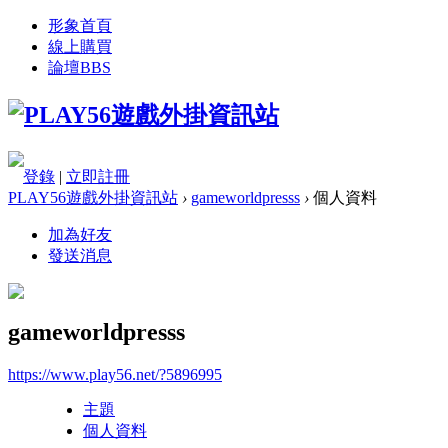
形象首頁
線上購買
論壇
BBS
登錄
|
立即註冊
PLAY56遊戲外掛資訊站
›
gameworldpresss
›
個人資料
加為好友
發送消息
gameworldpresss
https://www.play56.net/?5896995
主題
個人資料