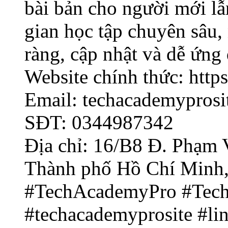
bài bản cho người mới lẫ
gian học tập chuyên sâu, 
ràng, cập nhật và dễ ứng 
Website chính thức: https
Email:
techacademypros
SĐT: 0344987342
Địa chỉ: 16/B8 Đ. Phạm 
Thành phố Hồ Chí Minh,
#TechAcademyPro #Tec
#techacademyprosite #l