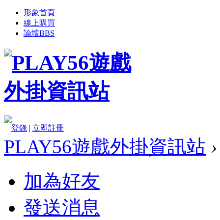
形象首頁
線上購買
論壇
BBS
登錄
|
立即註冊
PLAY56遊戲外掛資訊站
›
加為好友
發送消息