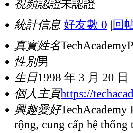
視頻認證
未認證
統計信息
好友數 0
|
回帖
真實姓名
TechAcademyP
性別
男
生日
1998 年 3 月 20 日
個人主頁
https://techaca
興趣愛好
TechAcademy P
rộng, cung cấp hệ thống tà