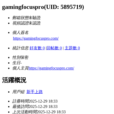
gamingfocuspro
(UID: 5895719)
郵箱狀態
未驗證
視頻認證
未認證
個人簽名
https://gamingfocuspro.com/
統計信息
好友數 0
|
回帖數 0
|
主題數 0
性別
保密
生日
-
個人主頁
https://gamingfocuspro.com/
活躍概況
用戶組
新手上路
註冊時間
2025-12-29 18:33
最後訪問
2025-12-29 18:33
上次活動時間
2025-12-29 18:33