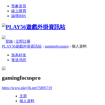
形象首頁
線上購買
論壇
BBS
登錄
|
立即註冊
PLAY56遊戲外掛資訊站
›
gamingfocuspro
›
個人資料
加為好友
發送消息
gamingfocuspro
https://www.play56.net/?5895719
主題
個人資料