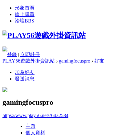
形象首頁
線上購買
論壇
BBS
登錄
|
立即註冊
PLAY56遊戲外掛資訊站
›
gamingfocuspro
›
好友
加為好友
發送消息
gamingfocuspro
https://www.play56.net/?6432584
主題
個人資料