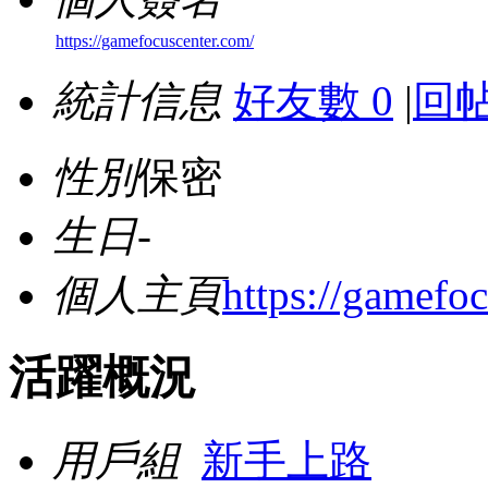
https://gamefocuscenter.com/
統計信息
好友數 0
|
回帖
性別
保密
生日
-
個人主頁
https://gamefo
活躍概況
用戶組
新手上路