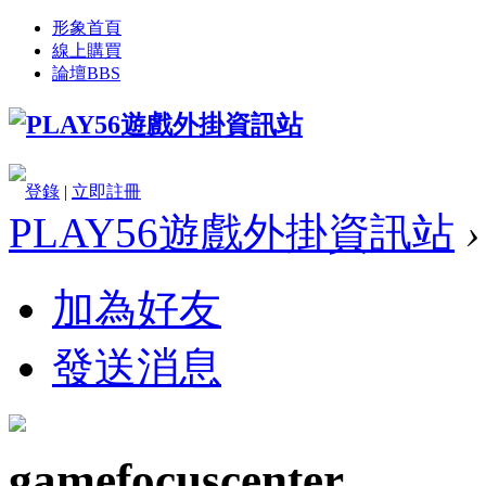
形象首頁
線上購買
論壇
BBS
登錄
|
立即註冊
PLAY56遊戲外掛資訊站
›
加為好友
發送消息
gamefocuscenter