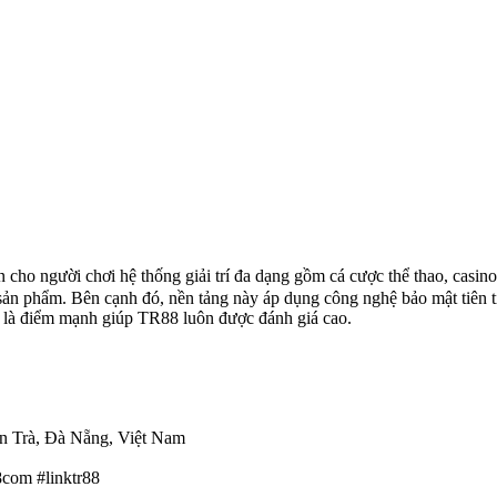
 cho người chơi hệ thống giải trí đa dạng gồm cá cược thể thao, casino,
sản phẩm. Bên cạnh đó, nền tảng này áp dụng công nghệ bảo mật tiên ti
g là điểm mạnh giúp TR88 luôn được đánh giá cao.
n Trà, Đà Nẵng, Việt Nam
8com #linktr88