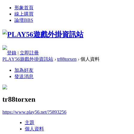
形象首頁
線上購買
論壇
BBS
登錄
|
立即註冊
PLAY56遊戲外掛資訊站
›
tr88torxen
›
個人資料
加為好友
發送消息
tr88torxen
https://www.play56.net/?5893256
主題
個人資料