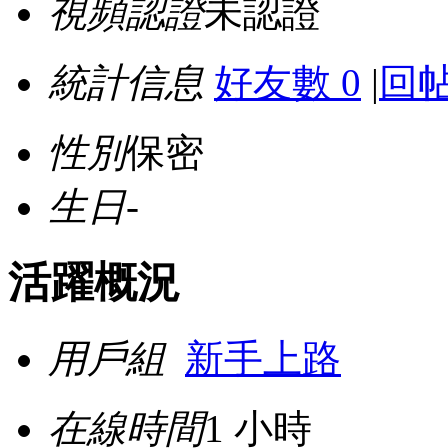
視頻認證
未認證
統計信息
好友數 0
|
回帖
性別
保密
生日
-
活躍概況
用戶組
新手上路
在線時間
1 小時