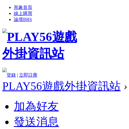
形象首頁
線上購買
論壇
BBS
登錄
|
立即註冊
PLAY56遊戲外掛資訊站
›
加為好友
發送消息