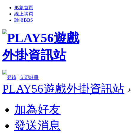
形象首頁
線上購買
論壇
BBS
登錄
|
立即註冊
PLAY56遊戲外掛資訊站
›
加為好友
發送消息