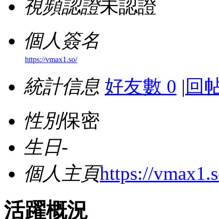
視頻認證
未認證
個人簽名
https://vmax1.so/
統計信息
好友數 0
|
回帖
性別
保密
生日
-
個人主頁
https://vmax1.s
活躍概況