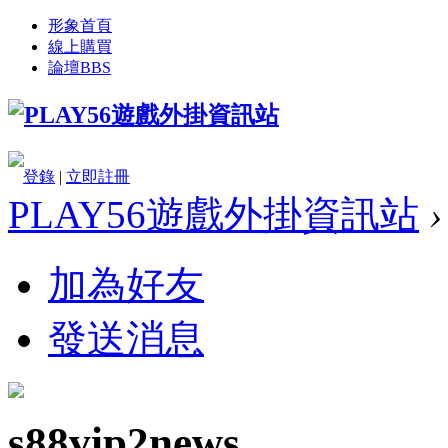
形象首頁
線上購買
論壇
BBS
登錄
|
立即註冊
PLAY56遊戲外掛資訊站
›
加為好友
發送消息
s88vip2news