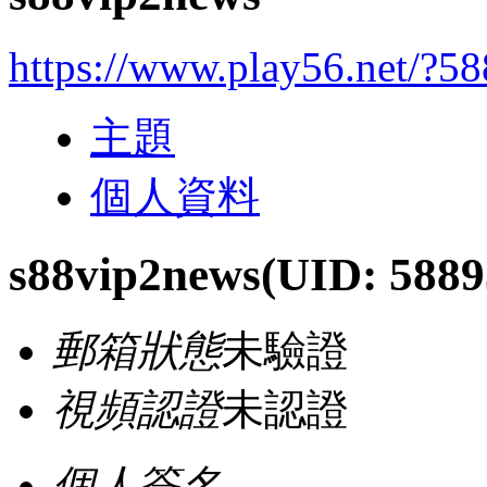
https://www.play56.net/?5
主題
個人資料
s88vip2news
(UID: 5889
郵箱狀態
未驗證
視頻認證
未認證
個人簽名