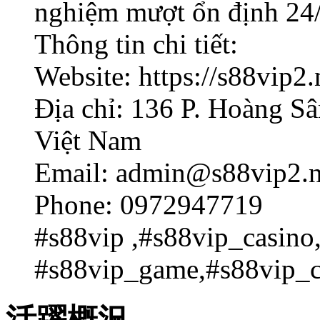
nghiệm mượt ổn định 24
Thông tin chi tiết:
Website: https://s88vip2
Địa chỉ: 136 P. Hoàng S
Việt Nam
Email:
admin@s88vip2.
Phone: 0972947719
#s88vip ,#s88vip_casino
#s88vip_game,#s88vip_
活躍概況