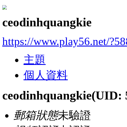
ceodinhquangkie
https://www.play56.net/?5
主題
個人資料
ceodinhquangkie
(UID: 
郵箱狀態
未驗證