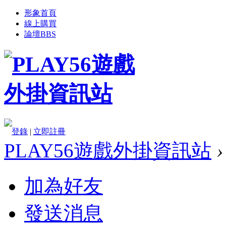
形象首頁
線上購買
論壇
BBS
登錄
|
立即註冊
PLAY56遊戲外掛資訊站
›
加為好友
發送消息