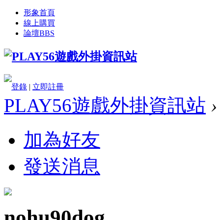
形象首頁
線上購買
論壇
BBS
登錄
|
立即註冊
PLAY56遊戲外掛資訊站
›
加為好友
發送消息
nohu90dog