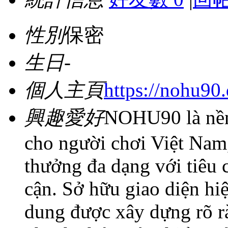
性別
保密
生日
-
個人主頁
https://nohu90
興趣愛好
NOHU90 là nền 
cho người chơi Việt Nam
thưởng đa dạng với tiêu c
cận. Sở hữu giao diện hiệ
dung được xây dựng rõ 