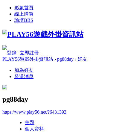
形象首頁
線上購買
論壇
BBS
登錄
|
立即註冊
PLAY56遊戲外掛資訊站
›
pg88day
›
好友
加為好友
發送消息
pg88day
https://www.play56.net/?6431393
主題
個人資料