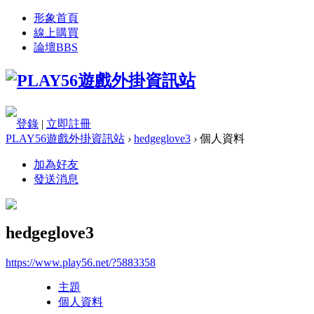
形象首頁
線上購買
論壇
BBS
登錄
|
立即註冊
PLAY56遊戲外掛資訊站
›
hedgeglove3
›
個人資料
加為好友
發送消息
hedgeglove3
https://www.play56.net/?5883358
主題
個人資料