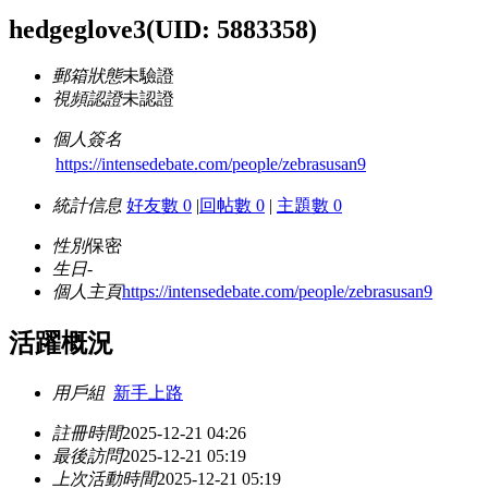
hedgeglove3
(UID: 5883358)
郵箱狀態
未驗證
視頻認證
未認證
個人簽名
https://intensedebate.com/people/zebrasusan9
統計信息
好友數 0
|
回帖數 0
|
主題數 0
性別
保密
生日
-
個人主頁
https://intensedebate.com/people/zebrasusan9
活躍概況
用戶組
新手上路
註冊時間
2025-12-21 04:26
最後訪問
2025-12-21 05:19
上次活動時間
2025-12-21 05:19