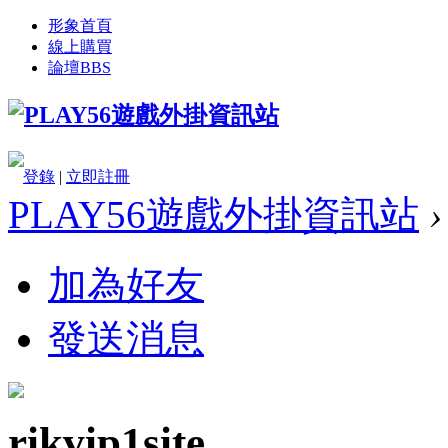
形象首頁
線上購買
論壇
BBS
登錄
|
立即註冊
PLAY56遊戲外掛資訊站
›
加為好友
發送消息
rikvip1site