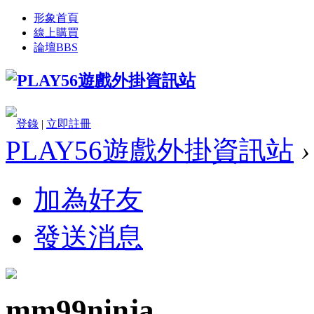
形象首頁
線上購買
論壇
BBS
登錄
|
立即註冊
PLAY56遊戲外掛資訊站
›
加為好友
發送消息
mm99ninja