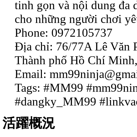
tinh gọn và nội dung đa
cho những người chơi yêu
Phone: 0972105737
Địa chỉ: 76/77A Lê Văn 
Thành phố Hồ Chí Minh,
Email:
mm99ninja@gmai
Tags: #MM99 #mm99nin
#dangky_MM99 #linkv
活躍概況