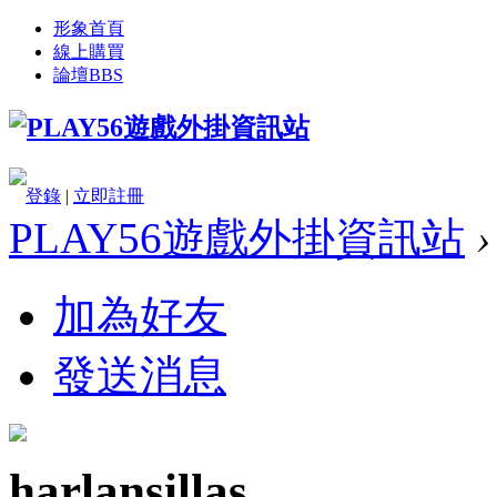
形象首頁
線上購買
論壇
BBS
登錄
|
立即註冊
PLAY56遊戲外掛資訊站
›
加為好友
發送消息
harlansillas