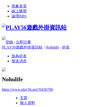
形象首頁
線上購買
論壇
BBS
登錄
|
立即註冊
PLAY56遊戲外掛資訊站
›
Nohulife
›
好友
加為好友
發送消息
Nohulife
https://www.play56.net/?6430706
主題
個人資料