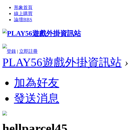
形象首頁
線上購買
論壇
BBS
登錄
|
立即註冊
PLAY56遊戲外掛資訊站
›
加為好友
發送消息
hellparcel45