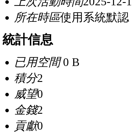
上次活動時間
2025-12-1
所在時區
使用系統默認
統計信息
已用空間
0 B
積分
2
威望
0
金錢
2
貢獻
0